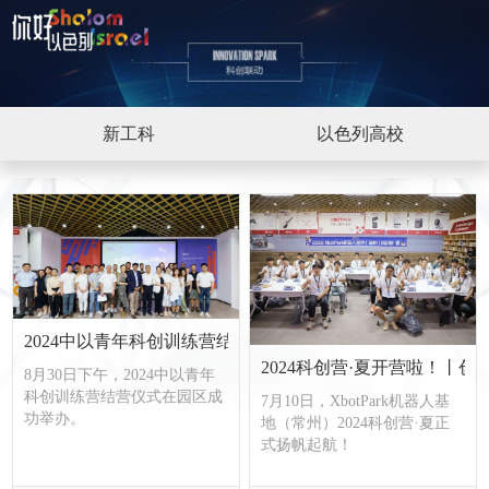
新工科
以色列高校
2024中以青年科创训练营结营仪式成功举办
2024科创营·夏开营啦！丨
8月30日下午，2024中以青年
科创训练营结营仪式在园区成
7月10日，XbotPark机器人基
功举办。
地（常州）2024科创营·夏正
式扬帆起航！