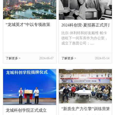
志和，演员、作家林青霞，演
员汤唯，极地博物馆基金创办
人李乐诗一起，在全球华人的
见证下接受颁奖。香港特别行
政区行政长官李家超出席盛典
“龙城英才”中以专项政策
2024科创营·夏招募正式开
并致辞。
比尔·休利特和好友戴维·帕卡
德租下一间车库作为办公室，
成立了惠普公司；
比尔·盖茨从哈佛辍学和好友
了解更多 >
2024-06-07
了解更多 >
2024-05-14
艾伦在自家车库内，成立了微
软公司；
乔布斯与好友沃兹尼亚克在自
家车库内，成立了苹果电脑公
司；
“新质生产力引擎”训练营第
龙城科创学院正式成立