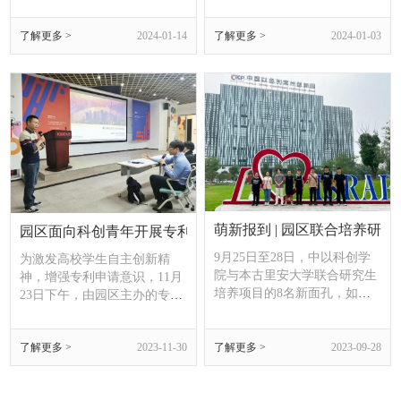
所海内外不同高校。
了解更多 >
2024-01-14
了解更多 >
2024-01-03
萌新报到 | 园区联合培养研
园区面向科创青年开展专利挖掘培训讲座
9月25日至28日，中以科创学
为激发高校学生自主创新精
院与本古里安大学联合研究生
神，增强专利申请意识，11月
培养项目的8名新面孔，如期
23日下午，由园区主办的专利
在中以常州创新园开展学习调
挖掘培训讲座在固立高端装备
研，这是他们远赴以色列求学
创新中心举行。讲座由江苏省
前，对“创新国度”的探索初体
了解更多 >
2023-11-30
了解更多 >
2023-09-28
中以产业技术研究院、常州知
验。
识产权综合服务平台（转化运
营）、常州大学机器人产业学