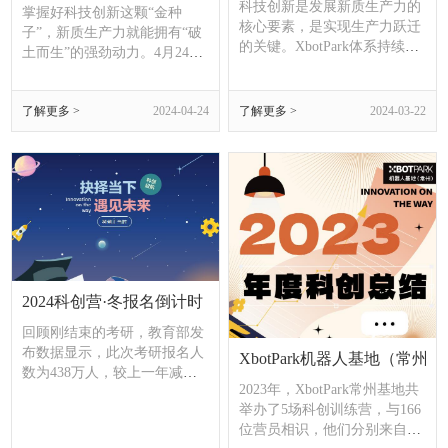
科技创新是发展新质生产力的
掌握好科技创新这颗“金种
核心要素，是实现生产力跃迁
子”，新质生产力就能拥有“破
的关键。XbotPark体系持续坚
土而生”的强劲动力。4月24
持教育、科技、人才“三位一
日，我市举行科技创新现场
体”，着力构建“四链融合”的科
会，深入贯彻习近平总书记关
创平台，全力打造新质生产
了解更多 >
2024-04-24
了解更多 >
2024-03-22
于科技创新的重要论述，进一
力“主引擎”。
步强化创新核心地位、塑造创
新生态体系，推动长三角产业
科技创新中心成势见效，为常
州万亿之城再出发、因地制宜
发展新质生产力提供更有力的
科技支撑。
2024科创营·冬报名倒计时：抉择当下，遇见未来
回顾刚结束的考研，教育部发
布数据显示，此次考研报名人
XbotPark机器人基地（常州
数为438万人，较上一年减少
2023年，XbotPark常州基地共
了36万人，是自2015年以来连
举办了5场科创训练营，与166
续8年考研报名人数增长后的
位营员相识，他们分别来自71
首度下降。