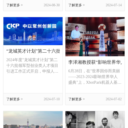
了解更多 >
2024-08-30
了解更多 >
2024-07-14
“龙城英才计划”第二十六批领军型创业人才项目开启申报
2024年度“龙城英才计划”第二
李泽湘教授获“影响世界华人
十六批领军型创业类人才项目
6月28日，在“世界因你而美丽
引进工作正式开启，申报人可
——2023-2024影响世界华人
登录“龙城英才网”领军人才项
盛典”上，XbotPark机器人基地
目在线申报平台进行申报。
创始人、深圳科创学院发起
人、香港科技大学教授李泽
了解更多 >
2024-07-10
了解更多 >
2024-07-02
湘，成为新一届“影响世界华
人大奖”的获奖者。当晚，李
泽湘教授与诺贝尔物理学奖获
得者、实验物理学家丁肇中，
嘉华集团主席、大紫荆勋贤吕