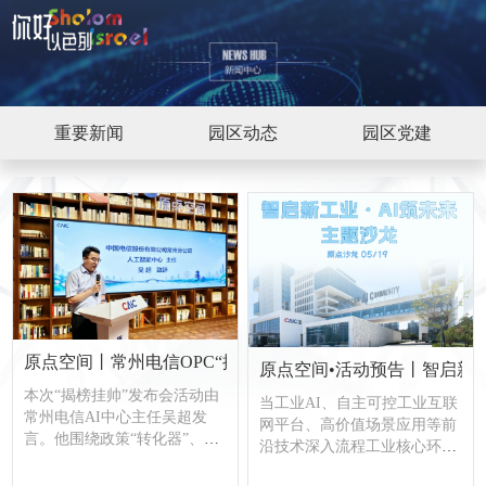
重要新闻
园区动态
园区党建
原点空间丨常州电信OPC“揭榜挂帅”发布会纪实
原点空间•活动预告丨智启新工
本次“揭榜挂帅”发布会活动由
当工业AI、自主可控工业互联
常州电信AI中心主任吴超发
网平台、高价值场景应用等前
言。他围绕政策“转化器”、场
沿技术深入流程工业核心环
景“发布官”和创业者成长“陪跑
节，传统重资产制造正加速迈
员”三个角色，介绍了电信服