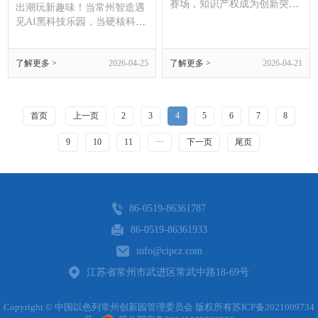
赛场，知识产权成为创新突围
出潮玩新趣味！当常州智造遇
的核心底牌！从海外前沿AI技
见AI黑科技乐园，当硬核科创
术落地，到AI重塑知识产权服
遇上沉浸式轻松体验，这场专
务生态，再到智能体护航企业
为科技爱好者打造的创新派
出海知产安全，三大硬核议题
了解更多 >
2026-04-25
了解更多 >
2026-04-21
对，将于4月28日（周二）在
直击行业关键。
西太湖（常州）人工智能国际
社区全新启幕！
首页
上一页
2
3
4
5
6
7
8
9
10
11
···
下一页
尾页
86-0519-86361787
86-0519-86361933
info@cipcz.com
江苏省常州市武进区常武中路18-69号
Copyright © 中国以色列常州创新园管理委员会 版权所有
苏ICP备2021009734