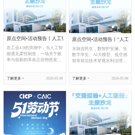
原点空间•活动预告丨人工智能开启制造新范式主题沙龙
原点空间•活动预告丨“人工
在工业4.0的浪潮中，当人工智
水脉连民生，数智护安澜。当
能遇见柔性制造，一场关于效
数字孪生、AI大模型、低空感
率与创新的革命正在悄然发
知等前沿技术穿透水利治理全
生。如何让AI真正渗透进供应
链条，传统“人海治水”正加速
链的毛细血管，实现从“创
向“智慧管水”迭代升级。从防
新”到“交付”的无缝衔接？
了解更多 >
2026-05-09
了解更多 >
2026-05-06
汛抗旱毫秒级精准调度到河湖
生态全天候智能管护，从水资
源动态优化配置到水工程全生
命周期安全监测，AI正在重塑
水利治理的全新范式。