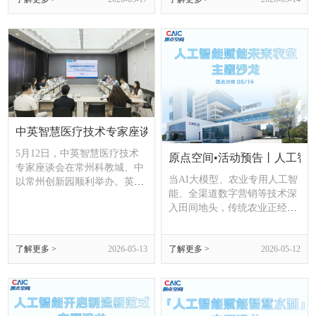
友，还是温柔犒劳自己，都兼
能预警与处置领域实现关键技
具颜值、实用性与仪式感~这
术突破。而带领企业破局前行
个520，来Z·Pilot赴一场AI之
的，正是常州本土培育的青年
约，感受科技赋予的浪漫与便
创业者刘雅莉。
捷
中英智慧医疗技术专家座谈会在园区成功举办
5月12日，中英智慧医疗技术
原点空间•活动预告丨人工智
专家座谈会在常州科教城、中
当AI大模型、农业专用人工智
以常州创新园顺利举办。英国
能、全渠道数字营销等技术深
牛津大学、剑桥大学顶尖专家
入田间地头，传统农业正经历
团队携心血管创新器械、抗感
从“靠天吃饭”到“知天而作”的
染创新疗法等高质量前沿医疗
深刻变革。
项目到访，与本地企业开展精
了解更多 >
2026-05-13
了解更多 >
2026-05-12
准对接、共商合作，常州科教
城管委会副主任路军方出席会
议并致辞。