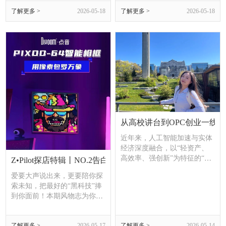
向智能决策与高效协同的新阶
务OPC创业者的工作思路。
了解更多 >
2026-05-18
了解更多 >
2026-05-18
段。从设备智能运维到生产全
流程优化，从国产化工业操作
系统到跨行业跨领域平台赋
能，AI正在重塑工业制造的底
层逻辑。
从高校讲台到OPC创业一线
近年来，人工智能加速与实体
经济深度融合，以“轻资产、
高效率、强创新”为特征的“超
Z•Pilot探店特辑丨NO.2告白季甜蜜预警，解锁AI高能浪漫
级个体”创业模式，正成为区
爱要大声说出来，更要陪你探
域科技创新与产业升级的新生
索未知，把最好的“黑科技”捧
力量。落户璞跃常州OPC国际
到你面前！本期风物志为你臻
社区的常州唯识智能科技有限
选Z·Pilot AI黑科技乐园520告
公司，凭借自主研发的智井平
白季好物，无论送恋人、朋
台WellInsight，在油气钻井智
了解更多 >
2026-05-17
了解更多 >
2026-05-14