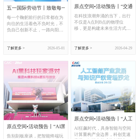
原点空间•活动预告丨“交通运
五一国际劳动节丨致敬每一位创新路上狂飙的你
在科技浪潮奔涌的当下，出行
每一个鞠躬前行的日常都在为
不仅是A点到B点的物理位
向往的生活着色不负时光，不
移，更是构建未来生活方式的
负自己创新不止，一路向阳在
重要一环。人工智能正深刻重
今天，致敬每一位劳动者
塑交通运输的发展形态与核心
内涵，为智慧城市交通运行注
了解更多 >
2026-05-01
了解更多 >
2026-04-29
入强劲的科技动力。
原点空间•活动预告丨“人工
原点空间•活动预告丨“AI黑科技玩家”主题派对
AI狂飙时代，具身智能与空间
计算重构产业边界，科创竞速
告别刻板座谈，把智能终端玩