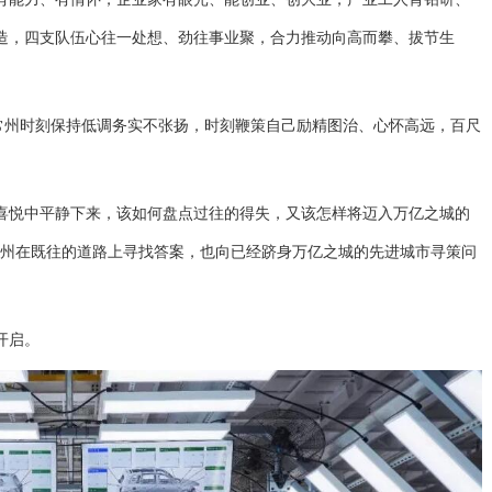
造，四支队伍心往一处想、劲往事业聚，合力推动向高而攀、拔节生
常州时刻保持低调务实不张扬，时刻鞭策自己励精图治、心怀高远，百尺
喜悦中平静下来，该如何盘点过往的得失，又该怎样将迈入万亿之城的
常州在既往的道路上寻找答案，也向已经跻身万亿之城的先进城市寻策问
开启。