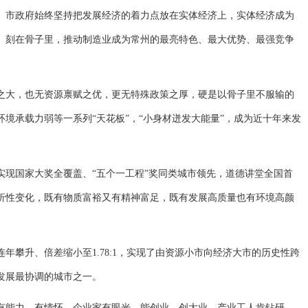
市政府始终坚持把发展经济的着力点放在实体经济上，实体经济成为
、刻在骨子里，推动制造业成为常州的最亮特色、最大优势、最强竞争
大，也无资源禀赋之优，更无特殊政策之厚，硬是以骨子里不服输的
境承载力弱等一系列“天花板”，“小身材迸发大能量”，成为近十年来发
国家大奖全覆盖、“五个一工程”奖同类城市领先，道德讲堂全国首
折性变化，既有物质富裕又有精神富足，既有发展高质量也有环境高颜
攀升、倍差缩小至1.78:1，实现了由资源小市向经济大市的历史性跨
发展最协调的城市之一。
能力、有情怀，企业家有眼光、能创业、创大业，产业工人肯钻研、