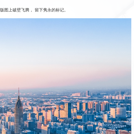
版图上破壁飞腾， 留下隽永的标记。