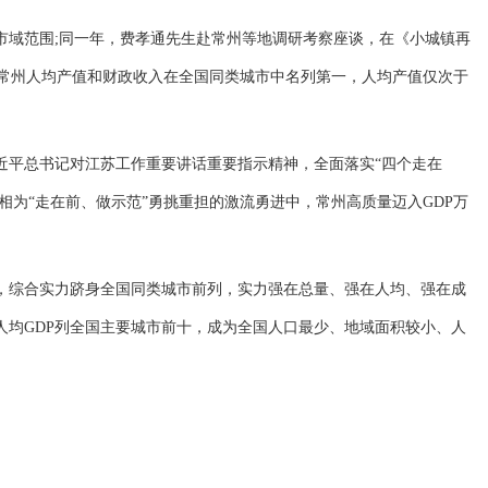
市域范围;同一年，费孝通先生赴常州等地调研考察座谈，在《小城镇再
，常州人均产值和财政收入在全国同类城市中名列第一，人均产值仅次于
近平总书记对江苏工作重要讲话重要指示精神，全面落实“四个走在
相为“走在前、做示范”勇挑重担的激流勇进中，常州高质量迈入GDP万
。
，综合实力跻身全国同类城市前列，实力强在总量、强在人均、强在成
人均GDP列全国主要城市前十，成为全国人口最少、地域面积较小、人