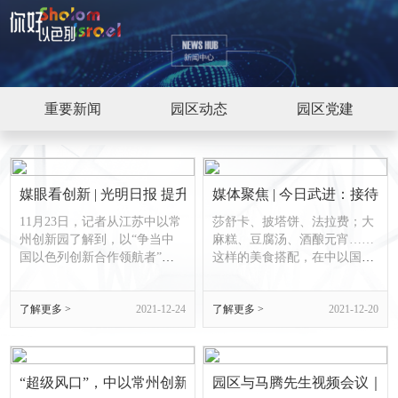
重要新闻
园区动态
园区党建
媒眼看创新 | 光明日报 提升创新浓度、创新热度、人才密度
媒体聚焦 | 今日武进：接
11月23日，记者从江苏中以常
莎舒卡、披塔饼、法拉费；大
州创新园了解到，以“争当中
麻糕、豆腐汤、酒酿元宵……
国以色列创新合作领航者”为
这样的美食搭配，在中以国际
使命，常州创新园区致力于打
创新村的洁食餐厅里异常协
造“创新浓度最高、创业热度
调，更让味蕾在细细品尝中回
了解更多 >
2021-12-24
了解更多 >
2021-12-20
最高、人才密度最高”的国际
味无穷。12月16日上午，以色
化科创园区，力争在全国以创
列驻沪总领事爱德华在市、区
新合作领域保持合作机制、合
领导乔俊杰、陈志良、张龙、
作模式、合作成果三个领先。
徐俊的陪同下，来到中以国际
创新种子落地生根11月11日，
“超级风口”，中以常州创新园“朋友圈”借势拓展
创新村的首届中以融合美食汇
园区与马腾先生视频会议｜Video confe