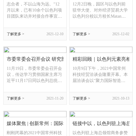
中以常州创新园、武进区国家
现场，围坐在一桌中以美食
志合者，不以山海为远。“12
12月2日晚，园区与以色列前
农村产业融合发
前，共话友谊，共谋
月以来，已有10余个以色列项
驻华大使、对外经济贸易大学
目团队来访并对接合作事宜，
以色列分校以方校长Matan
部分项目已进入选址阶
Vilnai先生召开视频会议，双
段。”日前，中以办产业发展
方就加强合作进行了深入交
了解更多 >
2021-12-10
了解更多 >
2021-12-02
部负责人汪洋在接受记者采访
流。武进区副区长徐俊出席会
时透露，作为国内首个由中以
议，市外办、中以办有关负责
两国政府共建的创新示范园
人参会。On December 2, CICP
区，中以常州创新园平均每周
held a video conference with
要接待各类客商超5波，共商
市委常委会召开会议 研究部署中以常州创新园建设工作
Mr. Matan Vilnai, former Israeli
精彩回顾｜以色列元素亮相20
合作发展大计。中以常州创新
ambassador to China. Mr. Vilnai
11月19日，市委常委会召开会
10月9日下午，2021中国常州
园何以脱颖而出，成为项目
n
议，传达学习贯彻国家主席习
科技经贸洽谈会隆重开幕。本
近平11月17日同以色列总统赫
届洽谈会以“聚力国际智造名
尔佐格通电话时的重要讲话精
城，打造开放创新高地”为主
神，听取中以常州创新园建设
题，采用“线上+线下”模式、
了解更多 >
2021-11-20
了解更多 >
2021-10-13
进展情况汇报，研究部署下一
突出“城市国际化”新内涵、聚
步工作。市委书记陈金虎主持
焦“双业”新经济、引进“双
会议。会议指出，国家主席习
创”新基金，促进项目投资，
近平11月17日同以色列总统赫
服务企业转型，推动产业升
尔佐格通电话时，高度肯定了
媒体聚焦 | 创新常州：国际创新合作园区巡礼专题--以色列篇
级，深化交流合作。会议吸引
链接中以，以色列驻上海总领
中以建交以来双方务实合作取
了全球超18万观众参与在线直
刚刚闭幕的2021中国常州科技
以色列驻上海总领馆商务参赞
得的积极成果，
播。The 2021 C