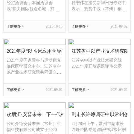
经贸洽谈会，本届洽谈会
韩宁伟在接受新华日报专访中
以“聚力国际智造名城，打造
表示，赞赏中以（常州）创新
开放创新高地”为主题。市委
园完善的设施环境、全方位的
书记陈金虎在致辞中，真诚邀
服务支持，肯定园区在推动中
了解更多 >
2021-10-13
了解更多 >
2021-09-02
请更多的有识之士，在常州这
以商务往来和创新合作中发挥
片有风景、有底蕴、有活力的
的积极作用。以下是专访内
热土上，联手打造新的创富奇
容：新华日报: 您认为中以常
迹，一起造就发展的破竹之
州创新园在中以合作上有哪些
势、如虹气势。首期规模100
2021年度“以临床应用为导向的医疗创新基金” 项目评审结果
亮点？Can you tell us about
江苏省中以产业技术研究院20
亿元的“常州龙城科创发展基
your opinion that the highlights
2021年度国家骨科与运动康复
江苏省中以产业技术研究院
金”、60亿元的“常州天
the CIC
临床医学研究中心、江苏省中
2021年度开放课题评审公示
以产业技术研究院共同设立
的“以临床应用为导向的医疗
创新基金”(下称“创新基金”)自
了解更多 >
2021-09-02
了解更多 >
2021-09-02
开放申报以来，获得了业内同
行的广泛关注。各申请人从临
床实际问题出发，充分发挥自
身临床优势，瞄准骨科与运动
康复领域的临床实践难题，勇
欢朋汇·安普未来｜下一代核酸检测技术引领者
副市长许峥调研中以常州创新
于创新，踊跃申报，“创新基
公司介绍安普未来（常州）生
7月28日上午，常州市副市长
金项目”顺利
物科技有限公司成立于2020
许峥带队专题调研中以常州创