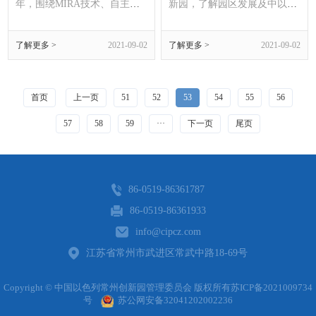
年，围绕MIRA技术、自主研
新园，了解园区发展及中以农
发的核酸超快速释放技术、荧
业领域创新合作情况。武进区
光检测仪技术和微流控芯片技
副区长、中以办主任李磊，武
了解更多 >
2021-09-02
了解更多 >
2021-09-02
术四大技术，打造出全新的分
进国家高新区管委会副主任祝
子检测领域整体解决方案。公
正庆等陪同调研。许峥副市长
司团队包括1位博导、2位博
一行先后参观了以色列中心展
士、4位硕士，目前拥有2项国
厅、固立高端装备创新中心，
首页
上一页
51
52
53
54
55
56
内发明专利技术，技术应用与
听取中以常州创新园发展历
研发能力位居国内同行业前
程、合作成果及新工科人才培
57
58
59
···
下一页
尾页
列。核心技术安普未来依
养情况介绍，并与园
86-0519-86361787
86-0519-86361933
info@cipcz.com
江苏省常州市武进区常武中路18-69号
Copyright © 中国以色列常州创新园管理委员会 版权所有
苏ICP备2021009734
号
苏公网安备32041202002236