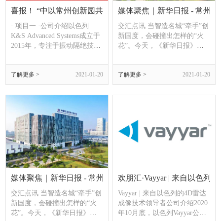
喜报！ “中以常州创新园共建计划”迎来开门红
媒体聚焦｜新华日报 - 常州
· 项目一 ·公司介绍以色列
交汇点讯 当智造名城“牵手”创
K&S Advanced Systems成立于
新国度，会碰撞出怎样的“火
2015年，专注于振动隔绝技术
花”。今天，《新华日报》头
的研发和推广，是全球领先的
版聚焦常州如何打造中以创新
主被动振动消除技术的引领企
桥头堡。创新是引领发展的第
了解更多 >
2021-01-20
了解更多 >
2021-01-20
业。加盟园区后，公司将专注
一动力，如何把科技创新势能
为工厂、实验室和洁净室的灵
转化为构建新发展格局、推动
敏设备及仪器提供适应的震动
高质量发展的强大动能？记者
隔离解决方案。来自以色列的
从正在召开的常州“两会”获
黑科技 以色列K&a
悉，中以常州创新园、中德创
新产业园等一批园区获评首批
省国际合作园
媒体聚焦｜新华日报 - 常州：全球视角打造中以创新桥头堡
欢朋汇·Vayyar | 来自以色列的4·
交汇点讯 当智造名城“牵手”创
Vayyar | 来自以色列的4D雷达
新国度，会碰撞出怎样的“火
成像技术领导者公司介绍2020
花”。今天，《新华日报》头
年10月底，以色列Vayyar公司