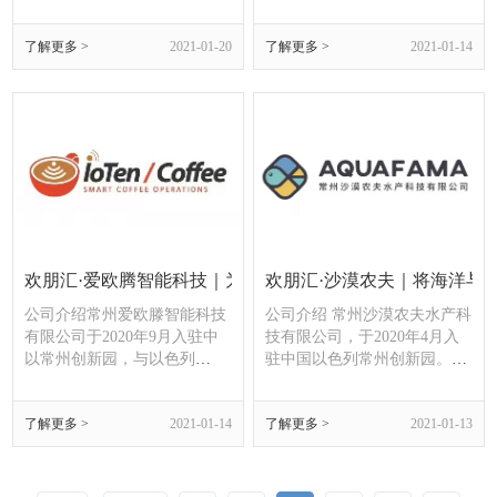
版聚焦常州如何打造中以创新
正式签约入驻中以常州创新
桥头堡。创新是引领发展的第
园，标志着这家成立10年的成
了解更多 >
2021-01-20
了解更多 >
2021-01-14
一动力，如何把科技创新势能
像雷达领域的全球技术领导企
转化为构建新发展格局、推动
业正式进军中国市场。Vayyar
高质量发展的强大动能？记者
期待和不同行业的领先企业建
从正在召开的常州“两会”获
立长期的合作关系，基于独一
悉，中以常州创新园、中德创
无二的4D成像雷达技术和可支
新产业园等一批园区获评首批
持最高72个收发通道的SOC集
省国际合作园
成芯片，共同联合
欢朋汇·爱欧腾智能科技｜为咖啡机装上智能···
欢朋汇·沙漠农夫｜将海洋与
公司介绍常州爱欧滕智能科技
公司介绍 常州沙漠农夫水产科
有限公司于2020年9月入驻中
技有限公司，于2020年4月入
以常州创新园，与以色列
驻中国以色列常州创新园。该
IoTen Coffee公司共同进行针
公司是由4位以色本古里安大
对咖啡机物联模块芯片的研
学（Ben-Gurion University of
了解更多 >
2021-01-14
了解更多 >
2021-01-13
发、生产与销售，致力于将该
the Negev）硕博毕业生创立，
款产品打入中国市场并进行长
依托以色列全球领先的农业科
远的商业化发展。源自以色列
技研发与顾问团队，致力于开
作
拓本土化的高净值精准农业。