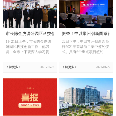
与人才处处长姜树全出席会
在线会谈。会谈围绕常州大
议，中以办、中以研究院全体
学-本古里安大学新工科联合
人员以及园区重点
培养计划的相关内容
市长陈金虎调研园区科技创新工作
振奋！中以常州创新园举行项
1月21日上午，市长陈金虎调
22日下午，中以常州创新园举
研园区科技创新工作。他强
行2021年首场项目集中签约仪
调，全市上下要深入学习贯彻
式。共有6个重点项目签约进
习近平总书记重要讲话精神，
驻园区，包含创新平台、以色
高扬创新旗帜，营造创新氛
列独资项目和科技型项目，实
了解更多 >
2021-01-25
了解更多 >
2021-01-22
围，完善创新生态，深入推进
现园区“双招双引”工作“开门
以科技创新为核心的全面创
红”。副市长杨芬，江苏省产
新，把常州打造成长三角特色
业技术研究院院长助理郜军，
鲜明的产业科技创新中心，推
市工信局副局长张志强、科技
动常州智造名城形成强大竞争
局副局长戴亚东，武进区及武
力和广泛影响力。市领导韩九
进高新区领导陈志良、李磊、
云、李林、杨芬，市政府
祝正庆出席活动