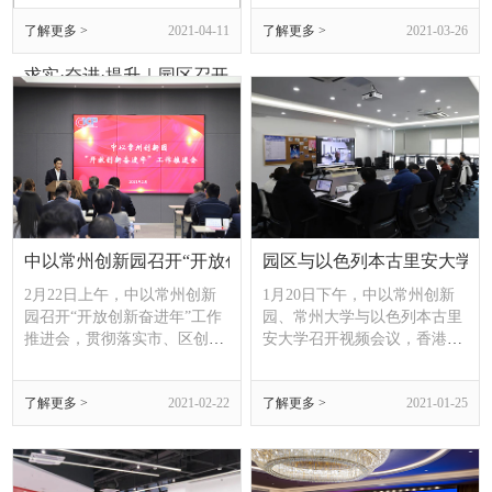
经济创新部主任吕媚思、商务
了解更多 >
2021-04-11
了解更多 >
2021-03-26
事务公使衔参赞艾晔乐，常州
市科技局副局长戴亚东，外事
求实·奋进·提升｜园区召开二季度工作推进会
办副主任司马双龙，武进区副
区长、中以常州创新园管理办
3月31日上午，围绕“求实、奋
公室主任李磊等出席会议。潘
进、提升”主题，园区召开二
绮瑞大使指出，中以常州创新
季度工作推进会，总结各部门
园发展成效显著，
近期工作进展情况，谋划部署
园区二季度各项重点工作。武
进区副区长、中以办主任李磊
出席会议，中以办、中以研究
中以常州创新园召开“开放创新奋进年”工作推进会
园区与以色列本古里安大学召
院全体人员参加会议。会议通
报了2020年度园区集体和个人
2月22日上午，中以常州创新
1月20日下午，中以常州创新
表彰情况，传达了近期有关会
园召开“开放创新奋进年”工作
园、常州大学与以色列本古里
议精神。会上，中以办、中以
推进会，贯彻落实市、区创新
安大学召开视频会议，香港科
研究院各部门负
发展大会精神，总结园区2020
技大学教授、江苏省中以产业
年工作经验，明确2021年发展
技术研究院院长李泽湘，武进
了解更多 >
2021-02-22
了解更多 >
2021-01-25
目标。武进区副区长、中以办
区人民政府副区长、中以办主
主任李磊出席会议并讲话，武
任李磊，常州大学智能制造产
进国家高新区管委会副主任恽
业学院院长徐淑玲与本古里安
益明，常州市科技局对外合作
大学副校长Limor Aharonson等