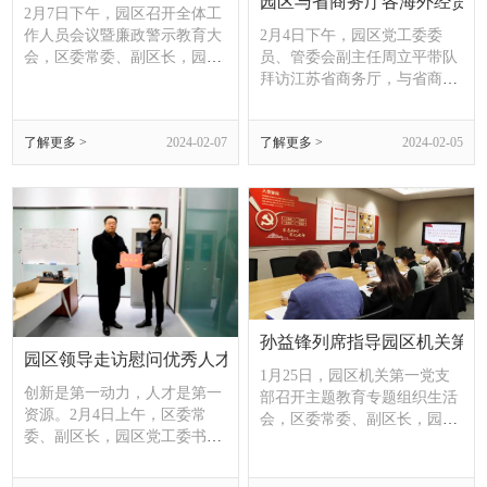
园区与省商务厅各海外经贸代
2月7日下午，园区召开全体工
作人员会议暨廉政警示教育大
2月4日下午，园区党工委委
会，区委常委、副区长，园区
员、管委会副主任周立平带队
党工委书记、管委会主任孙益
拜访江苏省商务厅，与省商务
锋主持会议并讲话，园区领导
厅对外交流合作处处长陈晓
班子成员、全体工作人员参加
冬、一级调研员范志刚、江苏
了解更多 >
2024-02-07
了解更多 >
2024-02-05
会议。
省驻海外经贸代表处代表等交
流洽谈。
孙益锋列席指导园区机关第一
园区领导走访慰问优秀人才
1月25日，园区机关第一党支
创新是第一动力，人才是第一
部召开主题教育专题组织生活
资源。2月4日上午，区委常
会，区委常委、副区长，园区
委、副区长，园区党工委书
党工委书记、管委会主任孙益
记、管委会主任孙益锋带队走
锋列席旁听会议并进行现场点
访慰问园区优秀人才代表，了
评指导。