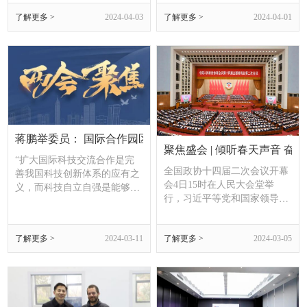
党的二十大和习近平总书记对
了解更多 >
2024-04-03
了解更多 >
2024-04-01
江苏工作重要讲话重要指示精
神，进一步理清思路、明确方
向、夯实责任，为实现园
区“五个新突破”，落实区委“三
大任务”，助力常州“万亿之城
再出发”提供坚强保障。
蒋鹏举委员： 国际合作园区发展经验值得研究推广
聚焦盛会 | 倾听春天声音 奋
“扩大国际科技交流合作是完
全国政协十四届二次会议开幕
善我国科技创新体系的应有之
会4日15时在人民大会堂举
义，而科技自立自强是能够相
行，习近平等党和国家领导人
互平等、相互尊重进行开放合
出席大会。
作的前提和基础。”全国政协
委员、江苏省常州市副市长蒋
了解更多 >
2024-03-11
了解更多 >
2024-03-05
鹏举日前在接受采访时表示，
坚持科技自立自强与扩大国际
科技交流合作是辩证统一的。