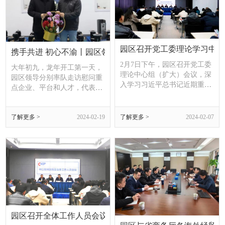
园区召开党工委理论学习中心
携手共进 初心不渝丨园区领导开展新春走访活动
2月7日下午，园区召开党工委
大年初九，龙年开工第一天，
理论中心组（扩大）会议，深
园区领导分别率队走访慰问重
入学习习近平总书记近期重要
点企业、平台和人才，代表党
讲话精神和中央、省、市、区
工委、管委会向园区创客们致
有关会议精神等，对园区深入
以新春祝福，勉励大家在新一
开展学习贯彻习近平新时代中
了解更多 >
2024-02-19
了解更多 >
2024-02-07
年里继续勇攀创新高峰、深耕
国特色社会主义思想主题教育
开放合作。
进行总结。区委常委、副区
长，园区党工委书记、管委会
主任孙益锋主持会议并讲话，
园区班子领导、各支部书记、
全体工作人员参加会议。
园区召开全体工作人员会议暨廉政警示教育大会