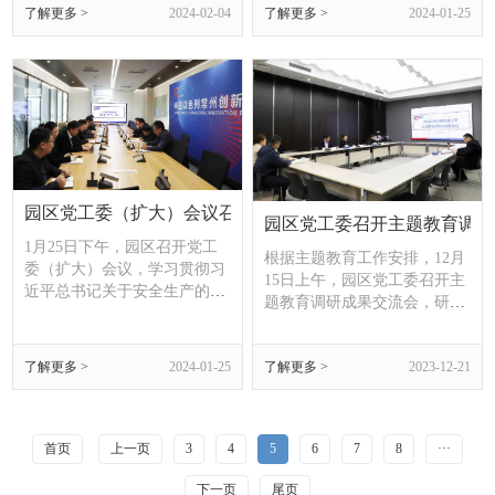
了解更多 >
2024-02-04
了解更多 >
2024-01-25
解企业发展情况，倾听人才成
长需求，并致以节日问候和新
春祝福。园区领导周立平参加
活动。
园区党工委（扩大）会议召开 聚焦安全生产 筑牢安全防线
园区党工委召开主题教育调研
1月25日下午，园区召开党工
根据主题教育工作安排，12月
委（扩大）会议，学习贯彻习
15日上午，园区党工委召开主
近平总书记关于安全生产的重
题教育调研成果交流会，研讨
要论述，以及近期各级有关安
交流课题调研情况，区委常
全生产会议精神，深入研究部
委、副区长，园区党工委书
署园区贯彻落实安全生产重点
了解更多 >
2024-01-25
了解更多 >
2023-12-21
记、管委会主任孙益锋主持会
工作。园区党工委全体领导、
议并讲话，党工委班子成员作
各部门、中以公司、中以研究
交流发言。
院负责人参会。
首页
上一页
3
4
5
6
7
8
···
下一页
尾页