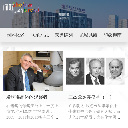
园区概述
联系方式
荣誉陈列
龙城风貌
印象迦南
发现准晶体的观察者
三杰鼎足襄盛举（一）
在诺奖的颁奖舞台上，一度上
许多犹太-以色列科学家似乎
演“以色列单数年”的奇观：
生来就被点亮了研究天赋，而
2009、2011和2013接连三个单
进入21世纪后，这在化学领域
数年的诺贝尔化学奖，都被以
表现得尤其明显。2004年，两