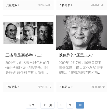
色列科学家摘得。
位以色列科学家和一位美籍犹
了解更多 >
2020-12-03
了解更多 >
2020-11-17
太科学家将诺贝尔化学奖“包
圆”。
三杰鼎足襄盛举（二）
以色列的“居里夫人”
2004年，两名来自以色列的生
2009年10月7日，瑞典首都斯
物化学家阿龙-切哈诺沃、阿
德哥尔摩，诺贝尔化学奖得主
夫拉姆-赫什科与犹太裔美国
揭晓。“在核糖体结构和功能
同行欧文-罗斯分享了当年的
方面研究”做出贡献的以色列
诺贝尔化学奖；2013
晶体学家阿达-约纳特与两位
了解更多 >
2020-11-17
了解更多 >
2020-10-30
年，“2+1=3”的景象重现。
美国同行拉马克里希南、施泰
茨分享这一荣誉。
首页
上一页
8
9
10