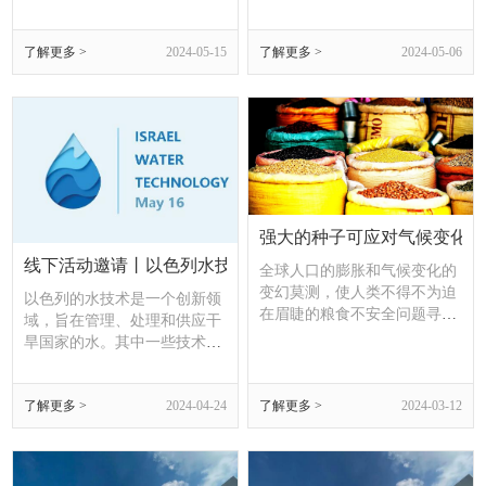
会以“新西部新制造 新服务”为
标签，它是一种融合技术创
主题，分设综合形象展区、现
新、高效能运算、人工智能、
了解更多 >
2024-05-15
了解更多 >
2024-05-06
代服务业展区、现代制造业展
节能环保与可持续发展理念的
区、国际和区域合作展区4大
综合体现。
主题展区，共11个馆。以色列
知名消费品品牌Chic 和ZIPIT
将作为以色列组团在国际和区
域合作展区N1馆集中展示。
强大的种子可应对气候变化带
线下活动邀请丨以色列水技术对接会
全球人口的膨胀和气候变化的
变幻莫测，使人类不得不为迫
以色列的水技术是一个创新领
在眉睫的粮食不安全问题寻找
域，旨在管理、处理和供应干
解决方案。是在国家层面专门
旱国家的水。其中一些技术包
为人民和人民利益英勇奋斗的
括用于监测水流和检测泄漏的
充分肯定。
数字解决方案，用于高效和精
了解更多 >
2024-04-24
了解更多 >
2024-03-12
确农业的滴灌技术，以及用于
废水再利用的自然生物过滤和
紫外线处理。以色列的水技术
每年在经济上节省了数百万美