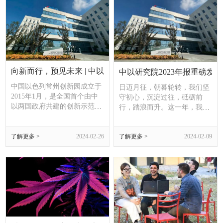
元，并帮助将沙漠变成肥沃的
可种植的土地。
向新而行，预见未来 | 中以研究院人才选聘“热辣滚烫”
中以研究院2023年报重磅发布
中国以色列常州创新园成立于
日迈月征，朝暮轮转，我们坚
2015年1月，是全国首个由中
守初心，沉淀过往，砥砺前
以两国政府共建的创新示范园
行，踏浪而升。这一年，我们
区。
从平常处看见创新的花火，于
合作中体现突破的力量，在中
了解更多 >
2024-02-26
了解更多 >
2024-02-09
以产业技术融合里耕耘出一方
沃土。