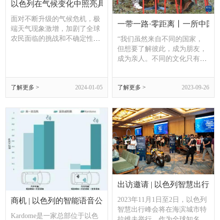
以色列在气候变化中照亮具有抗灾能力的农场
面对不断升级的气候危机，极
一带一路·零距离丨一所中国
端天气现象激增，加剧了全球
农民面临的挑战和不确定性。
“我们虽然来自不同的国家，
这些不断变化的条件使农民和
但想要了解彼此，成为朋友，
种植者越来越难以预测影响作
成为亲人。不同的文化只有不
物生长的环境变量。特别是植
断交流，人类文明才可以延续
物生长所依赖的自然光的可用
下去。每种文明都是天上的一
性已成为一个不可靠的因素。
了解更多 >
2024-01-05
了解更多 >
2023-09-26
颗星星，所有星星都闪闪发
光，星空才更美丽。”
出访邀请 | 以色列智慧出行峰会
2023年11月1日至2日，以色列
商机 | 以色列的智能语音公司Kardome开启融资
智慧出行峰会将在海滨城市特
Kardome是一家总部位于以色
拉维夫举行，作为全球知名的