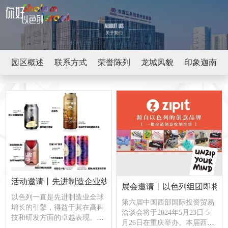
园区概述
联系方式
荣誉陈列
龙城风貌
印象迦南
活动邀请丨先进制造企业线上路演和商务对接会
展会邀请丨以色列组团即将亮
以色列一直是先进制造业全球
第六届中国西部国际投资贸易
增长的引擎，得益于其在高科
洽谈会将于2024年5月23日-5
技和研发方面的卓越表现。以
月26日在重庆举办。本届西洽
色列的先进制造不仅仅是一个