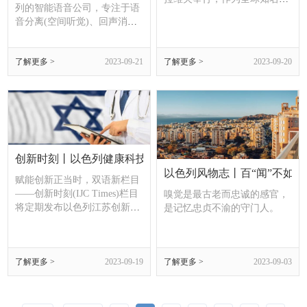
列的智能语音公司，专注于语
智慧出行国际峰会，将汇聚来
音分离(空间听觉)、回声消除
自世界各地的商界领袖、创新
和智能降噪技术的研发，此项
型人才、顶级研究人员和政策
技术为希望改进现有语音识别
制定者，就未来交通展开全球
了解更多 >
2023-09-21
了解更多 >
2023-09-20
系统的制造商和整车厂提供了
对话。峰会由以色列交通部主
一个一体化的解决方案。
办，每年一届，今年将有超过
60多个国家的1000余位嘉宾出
席。
创新时刻丨以色列健康科技产业创新生态
以色列风物志丨百“闻”不如一
赋能创新正当时，双语新栏目
——创新时刻(IJC Times)栏目
嗅觉是最古老而忠诚的感官，
将定期发布以色列江苏创新中
是记忆忠贞不渝的守门人。
心最新合作资讯，敬请关注和
支持。
了解更多 >
2023-09-19
了解更多 >
2023-09-03