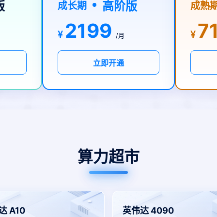
版
高阶版
成长期
成熟
2199
7
¥
¥
/月
立即开通
算力超市
 A10
英伟达 4090