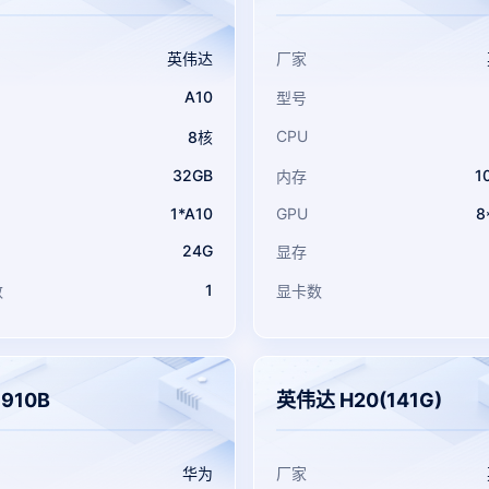
英伟达
厂家
A10
型号
CPU
8核
32GB
1
内存
1*A10
GPU
8
24G
显存
1
数
显卡数
910B
英伟达 H20(141G)
华为
厂家