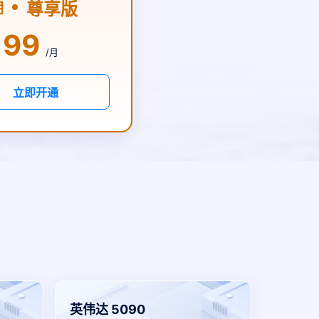
尊享版
期
199
/月
立即开通
英伟达 5090