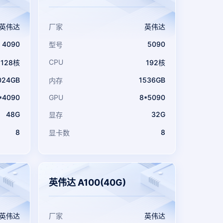
英伟达
厂家
英伟达
4090
5090
型号
CPU
128核
192核
024GB
1536GB
内存
*4090
GPU
8*5090
48G
32G
显存
8
8
显卡数
英伟达 A100(40G)
英伟达
厂家
英伟达