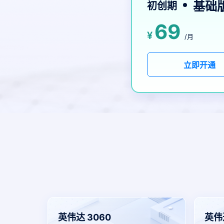
基础
初创期
69
¥
/月
立即开通
英伟达 3060
英伟达