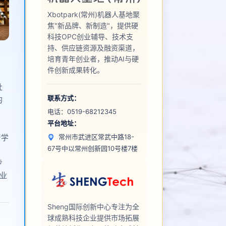
Xbotpark(常州)机器人基地聚
焦"新品牌、新制造"，提供硬
科技OPC创业辅导、技术支
持、供应链资源及融资渠道，
培育青年创业者，推动AI与硬
件创新成果转化。
社
联系方式：
的
电话：
0519-68212345
、
平台地址：
、
常州市武进区常武中路18-
产学
67号中以常州创新园10号楼7楼
步
产业
Sheng国际创新中心专注为全
球成熟科技企业提供市场拓展