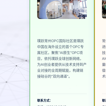
璞跃常州OPC国际社区是璞跃
常
中国在海外设立的首个OPC专
进
属社区，聚焦"AI原生"OPC项
技
目，依托璞跃全球创新网络，
A
为AI创业者提供从技术支持到产
量
业对接的全周期赋能，构建链
值
接硅谷的"双向通道"。
术
联系方式：
联